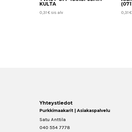
KULTA
(071
0,31
€
sis alv
0,31
€
Yhteystiedot
Purkkimaakarit | Asiakaspalvelu
Satu Anttila
040 554 7778