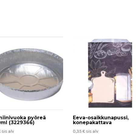
miinivuoka pyöreä
Eeva-osaikkunapussi,
0ml (3229366)
konepakattava
€
sis alv
0,35
€
sis alv