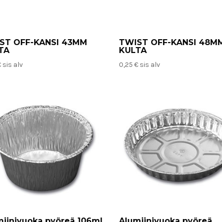
ST OFF-KANSI 43MM
TWIST OFF-KANSI 48M
TA
KULTA
€
sis alv
0,25
€
sis alv
miinivuoka pyöreä 106ml
Alumiinivuoka pyöreä