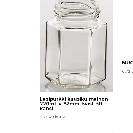
MUO
0,72
Lasipurkki kuusikulmainen
720ml ja 82mm twist off -
kansi
3,70
€
sis alv