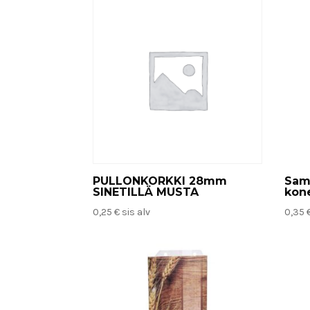
PULLONKORKKI 28mm
Sam
SINETILLÄ MUSTA
kon
0,25
€
sis alv
0,35