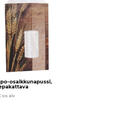
po-osaikkunapussi,
epakattava
€
sis alv