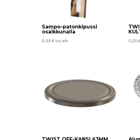
Sampo-patonkipussi
TWI
osaikkunalla
KUL
0,35
€
sis alv
0,25
TWIST OFF-KANSI 63MM
Alu