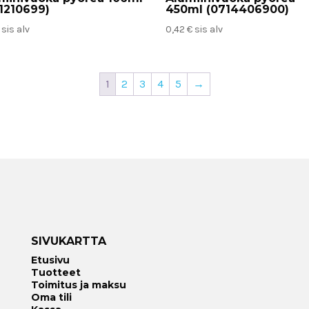
1210699)
450ml (0714406900)
sis alv
0,42
€
sis alv
1
2
3
4
5
→
SIVUKARTTA
Etusivu
Tuotteet
Toimitus ja maksu
Oma tili