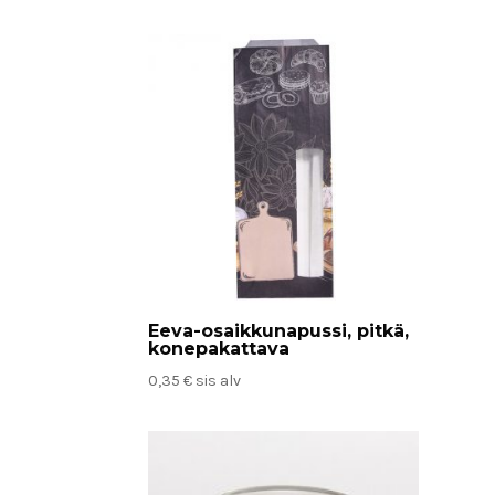
Eeva-osaikkunapussi, pitkä,
konepakattava
0,35
€
sis alv