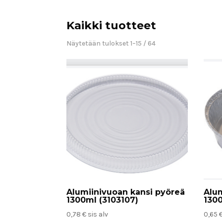
Kaikki tuotteet
Näytetään tulokset 1–15 / 64
Alumiinivuoan kansi pyöreä
Alu
1300ml (3103107)
130
0,78
€
sis alv
0,65