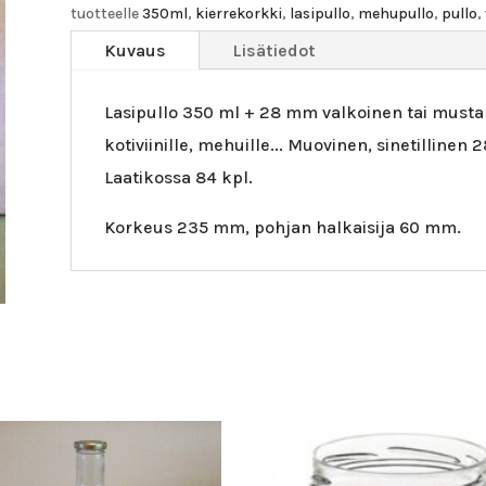
28
tuotteelle
350ml
,
kierrekorkki
,
lasipullo
,
mehupullo
,
pullo
,
mm
Kuvaus
Lisätiedot
kierrekorkki
määrä
Lasipullo 350 ml + 28 mm valkoinen tai musta 
kotiviinille, mehuille... Muovinen, sinetillin
Laatikossa 84 kpl.
Korkeus 235 mm, pohjan halkaisija 60 mm.