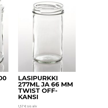
00
LASIPURKKI
277ML JA 66 MM
TWIST OFF-
KANSI
1,57
€
sis alv