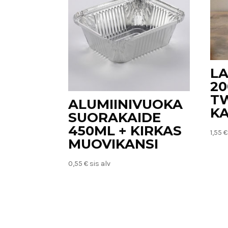
LA
20
TW
ALUMIINIVUOKA
KA
SUORAKAIDE
450ML + KIRKAS
1,55
€
MUOVIKANSI
0,55
€
sis alv