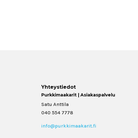
Yhteystiedot
Purkkimaakarit | Asiakaspalvelu
Satu Anttila
040 554 7778
info@purkkimaakarit.fi