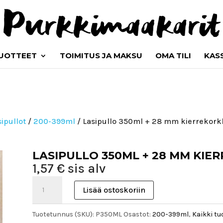
UOTTEET
TOIMITUS JA MAKSU
OMA TILI
KAS
sipullot
/
200-399ml
/ Lasipullo 350ml + 28 mm kierrekork
LASIPULLO 350ML + 28 MM KIE
1,57
€
sis alv
Lasipullo
Lisää ostoskoriin
350ml
+
Tuotetunnus (SKU):
P350ML
Osastot:
200-399ml
,
Kaikki tu