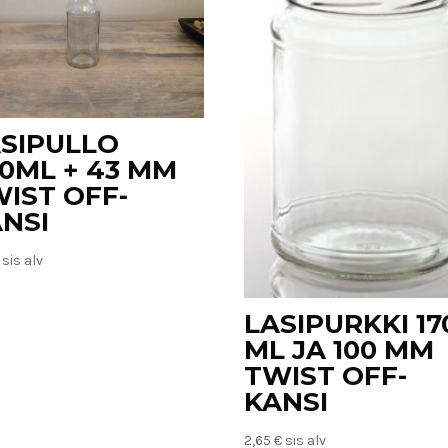
SIPULLO
0ML + 43 MM
IST OFF-
NSI
sis alv
LASIPURKKI 17
ML JA 100 MM
TWIST OFF-
KANSI
2,65
€
sis alv