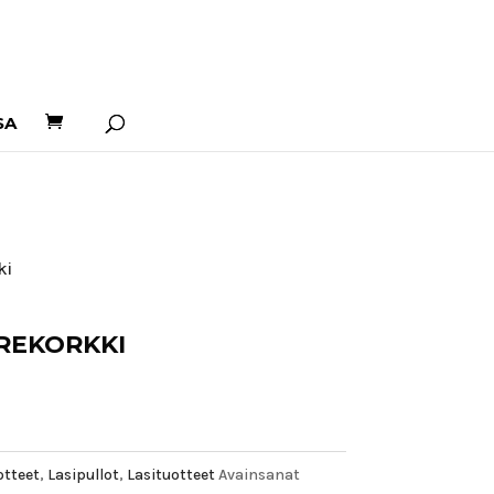
SA
ki
RREKORKKI
otteet
,
Lasipullot
,
Lasituotteet
Avainsanat