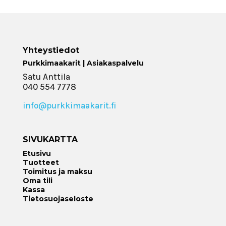
Yhteystiedot
Purkkimaakarit | Asiakaspalvelu
Satu Anttila
040 554 7778
info@purkkimaakarit.fi
SIVUKARTTA
Etusivu
Tuotteet
Toimitus ja maksu
Oma tili
Kassa
Tietosuojaseloste