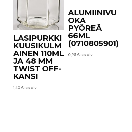
ALUMIINIVU
OKA
PYÖREÄ
66ML
LASIPURKKI
(0710805901)
KUUSIKULM
AINEN 110ML
0,25
€
sis alv
JA 48 MM
TWIST OFF-
KANSI
1,40
€
sis alv