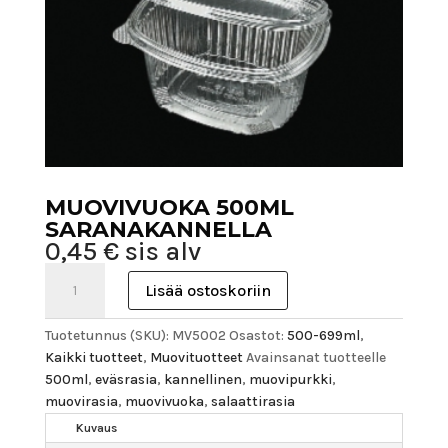
MUOVIVUOKA 500ML
SARANAKANNELLA
0,45
€
sis alv
Muovivuoka
Lisää ostoskoriin
500ml
saranakannella
Tuotetunnus (SKU):
MV5002
Osastot:
500-699ml
,
määrä
Kaikki tuotteet
,
Muovituotteet
Avainsanat tuotteelle
500ml
,
eväsrasia
,
kannellinen
,
muovipurkki
,
muovirasia
,
muovivuoka
,
salaattirasia
Kuvaus