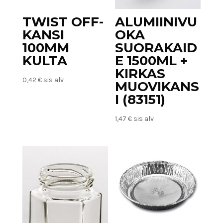
TWIST OFF-
ALUMIINIVU
KANSI
OKA
100MM
SUORAKAID
KULTA
E 1500ML +
KIRKAS
0,42
€
sis alv
MUOVIKANS
I (83151)
1,47
€
sis alv