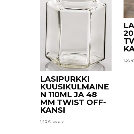
LA
20
TW
KA
1,55
€
LASIPURKKI
KUUSIKULMAINE
N 110ML JA 48
MM TWIST OFF-
KANSI
1,40
€
sis alv