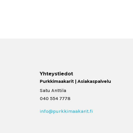
Yhteystiedot
Purkkimaakarit | Asiakaspalvelu
Satu Anttila
040 554 7778
info@purkkimaakarit.fi