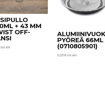
SIPULLO
0ML + 43 MM
IST OFF-
ALUMIINIVUO
NSI
PYÖREÄ 66ML
(0710805901)
sis alv
0,25
€
sis alv