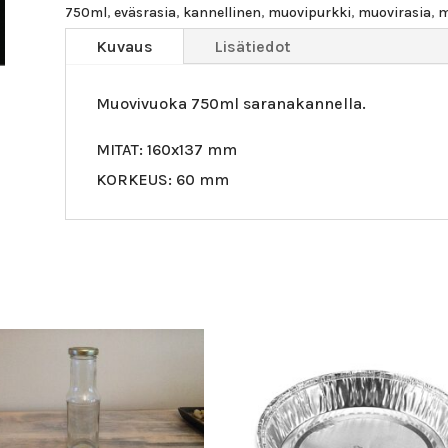
määrä
750ml
,
eväsrasia
,
kannellinen
,
muovipurkki
,
muovirasia
,
m
Kuvaus
Lisätiedot
Muovivuoka 750ml saranakannella.
MITAT: 160x137 mm
KORKEUS: 60 mm