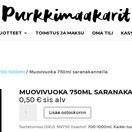
UOTTEET
TOIMITUS JA MAKSU
OMA TILI
KAS
700-1000ml
/ Muovivuoka 750ml saranakannella
MUOVIVUOKA 750ML SARANAK
0,50
€
sis alv
Muovivuoka
Lisää ostoskoriin
750ml
saranakannella
Tuotetunnus (SKU):
MV750
Osastot:
700-1000ml
,
Kaikki tu