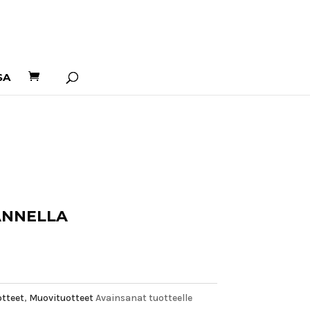
SA
ANNELLA
otteet
,
Muovituotteet
Avainsanat tuotteelle