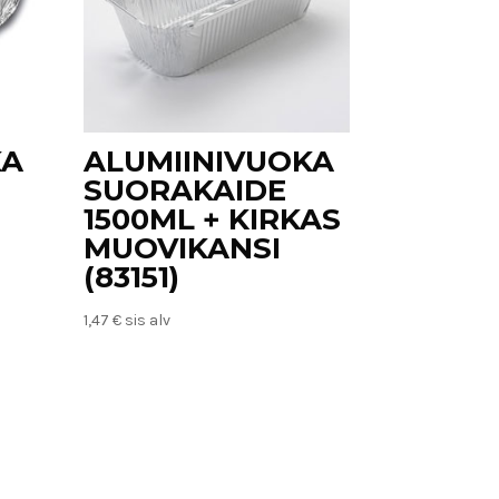
KA
ALUMIINIVUOKA
SUORAKAIDE
1500ML + KIRKAS
MUOVIKANSI
(83151)
1,47
€
sis alv