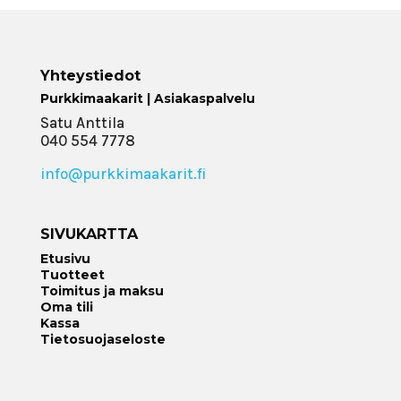
Yhteystiedot
Purkkimaakarit | Asiakaspalvelu
Satu Anttila
040 554 7778
info@purkkimaakarit.fi
SIVUKARTTA
Etusivu
Tuotteet
Toimitus ja maksu
Oma tili
Kassa
Tietosuojaseloste