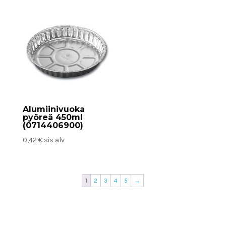
Alumiinivuoka
pyöreä 450ml
(0714406900)
0,42
€
sis alv
1
2
3
4
5
→