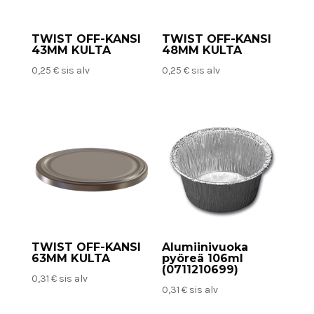
TWIST OFF-KANSI
TWIST OFF-KANSI
43MM KULTA
48MM KULTA
0,25
€
sis alv
0,25
€
sis alv
TWIST OFF-KANSI
Alumiinivuoka
63MM KULTA
pyöreä 106ml
(0711210699)
0,31
€
sis alv
0,31
€
sis alv