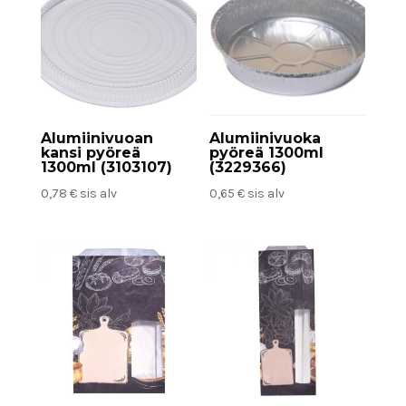
Alumiinivuoan
Alumiinivuoka
kansi pyöreä
pyöreä 1300ml
1300ml (3103107)
(3229366)
0,78
€
sis alv
0,65
€
sis alv