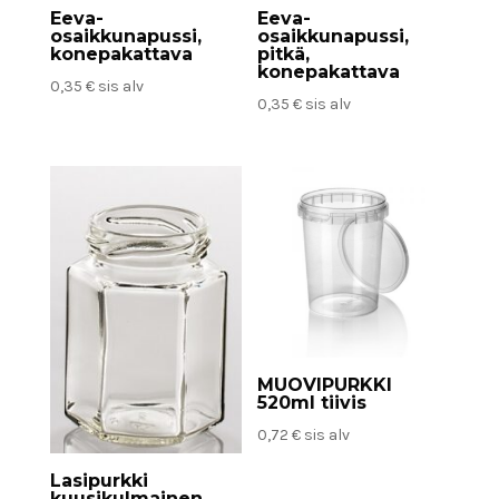
Eeva-
Eeva-
osaikkunapussi,
osaikkunapussi,
konepakattava
pitkä,
konepakattava
0,35
€
sis alv
0,35
€
sis alv
MUOVIPURKKI
520ml tiivis
0,72
€
sis alv
Lasipurkki
kuusikulmainen