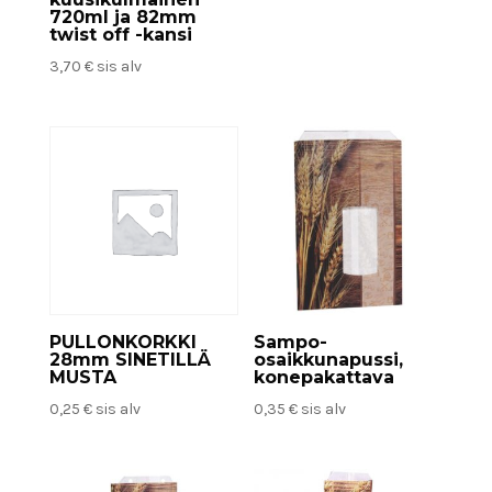
720ml ja 82mm
twist off -kansi
3,70
€
sis alv
PULLONKORKKI
Sampo-
28mm SINETILLÄ
osaikkunapussi,
MUSTA
konepakattava
0,25
€
sis alv
0,35
€
sis alv