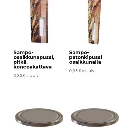
Sampo-
Sampo-
osaikkunapussi,
patonkipussi
pitkä,
osaikkunalla
konepakattava
0,35
€
sis alv
0,35
€
sis alv