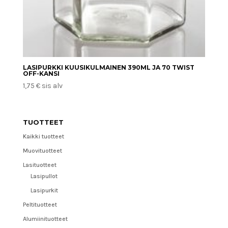
LASIPURKKI KUUSIKULMAINEN 390ML JA 70 TWIST
OFF-KANSI
1,75
€
sis alv
TUOTTEET
Kaikki tuotteet
Muovituotteet
Lasituotteet
Lasipullot
Lasipurkit
Peltituotteet
Alumiinituotteet