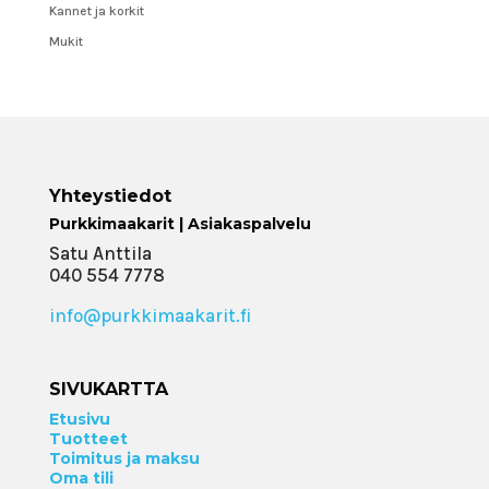
Kannet ja korkit
Mukit
Yhteystiedot
Purkkimaakarit | Asiakaspalvelu
Satu Anttila
040 554 7778
info@purkkimaakarit.fi
SIVUKARTTA
Etusivu
Tuotteet
Toimitus ja maksu
Oma tili