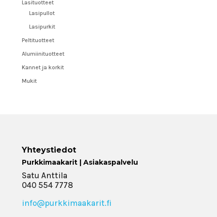
Lasituotteet
Lasipullot
Lasipurkit
Peltituotteet
Alumiinituotteet
Kannet ja korkit
Mukit
Yhteystiedot
Purkkimaakarit | Asiakaspalvelu
Satu Anttila
040 554 7778
info@purkkimaakarit.fi