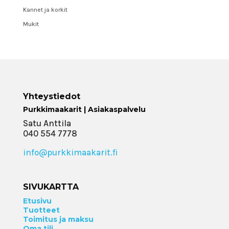
Kannet ja korkit
Mukit
Yhteystiedot
Purkkimaakarit | Asiakaspalvelu
Satu Anttila
040 554 7778
info@purkkimaakarit.fi
SIVUKARTTA
Etusivu
Tuotteet
Toimitus ja maksu
Oma tili