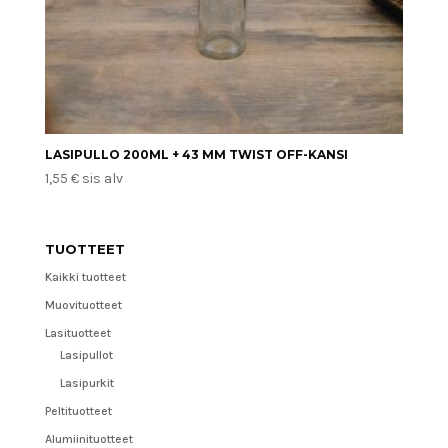
LASIPULLO 200ML + 43 MM TWIST OFF-KANSI
1,55
€
sis alv
TUOTTEET
Kaikki tuotteet
Muovituotteet
Lasituotteet
Lasipullot
Lasipurkit
Peltituotteet
Alumiinituotteet