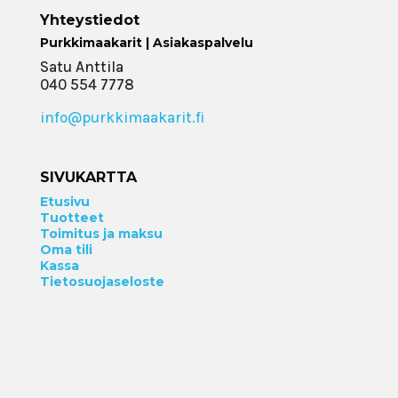
Yhteystiedot
Purkkimaakarit | Asiakaspalvelu
Satu Anttila
040 554 7778
info@purkkimaakarit.fi
SIVUKARTTA
Etusivu
Tuotteet
Toimitus ja maksu
Oma tili
Kassa
Tietosuojaseloste