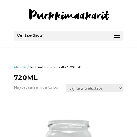
Valitse Sivu
Etusivu
/ Tuotteet avainsanalla “720ml”
720ML
Näytetään ainoa tulos