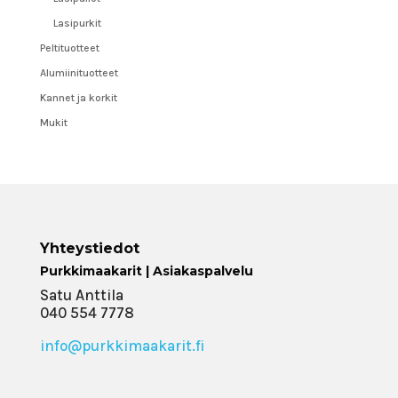
Lasipurkit
Peltituotteet
Alumiinituotteet
Kannet ja korkit
Mukit
Yhteystiedot
Purkkimaakarit | Asiakaspalvelu
Satu Anttila
040 554 7778
info@purkkimaakarit.fi