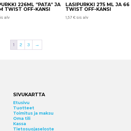
PURKKI 226ML ”PATA” JA
LASIPURKKI 275 ML JA 6
M TWIST OFF-KANSI
TWIST OFF-KANSI
is alv
1,57
€
sis alv
1
2
3
→
SIVUKARTTA
Etusivu
Tuotteet
Toimitus ja maksu
Oma tili
Kassa
Tietosuojaseloste