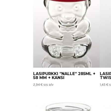
LASIPURKKI ”NALLE” 285ML +
LASI
58 MM + KANSI
TWIS
2,94
€
sis alv
1,45
€
s