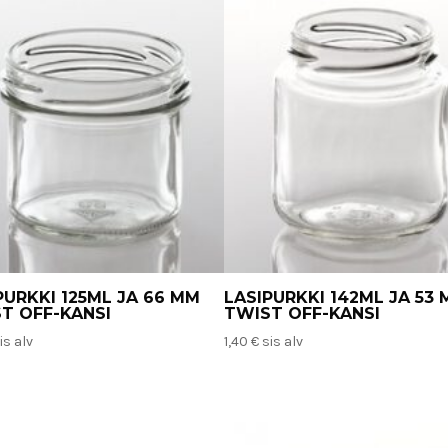
PURKKI 125ML JA 66 MM
LASIPURKKI 142ML JA 53
T OFF-KANSI
TWIST OFF-KANSI
is alv
1,40
€
sis alv