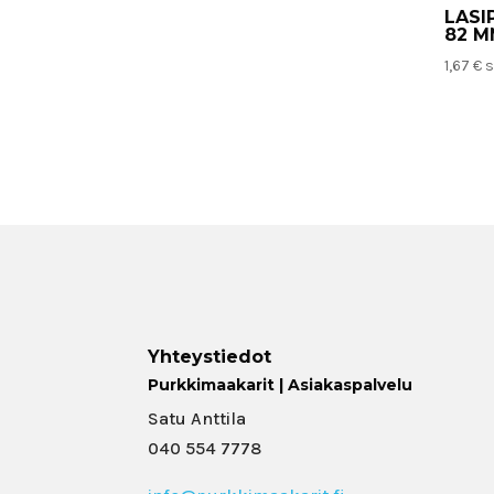
LASI
82 M
1,67
€
s
Yhteystiedot
Purkkimaakarit | Asiakaspalvelu
Satu Anttila
040 554 7778