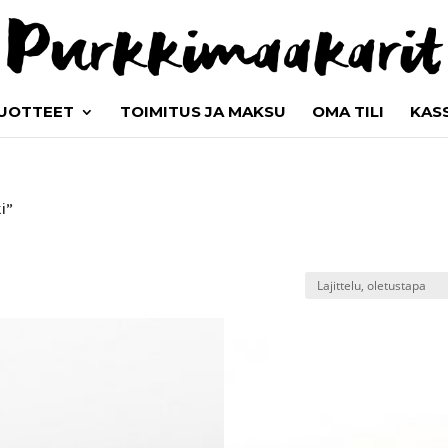
UOTTEET
TOIMITUS JA MAKSU
OMA TILI
KAS
i”