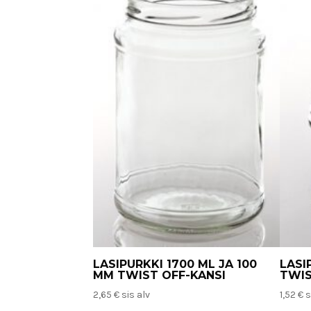
LASIPURKKI 1700 ML JA 100
LASI
MM TWIST OFF-KANSI
TWIS
2,65
€
sis alv
1,52
€
s