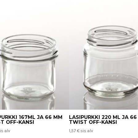
PURKKI 167ML JA 66 MM
LASIPURKKI 220 ML JA 6
T OFF-KANSI
TWIST OFF-KANSI
is alv
1,57
€
sis alv