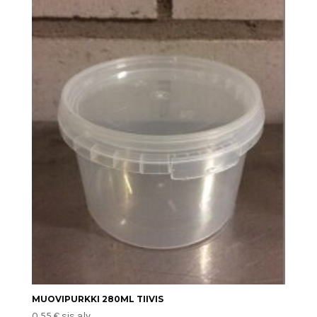
MUOVIPURKKI 280ML TIIVIS
0,55
€
sis alv