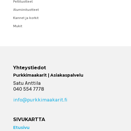
Peltituotteet
Alumiinituotteet
Kannet ja korkit
Mukit
Yhteystiedot
Purkkimaakarit | Asiakaspalvelu
Satu Anttila
040 554 7778
info@purkkimaakarit.fi
SIVUKARTTA
Etusivu