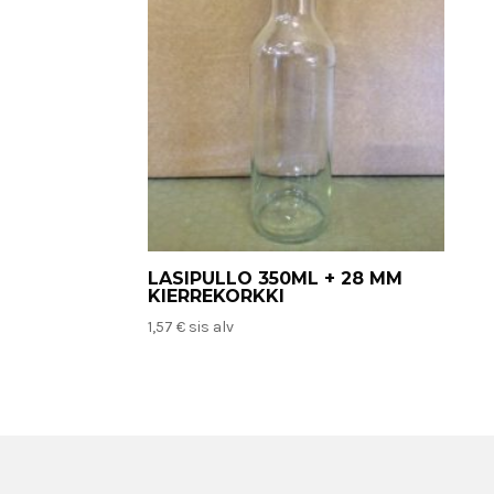
LASIPULLO 350ML + 28 MM
KIERREKORKKI
1,57
€
sis alv