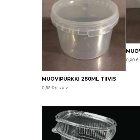
MUOV
0,60
€
MUOVIPURKKI 280ML TIIVIS
0,55
€
sis alv