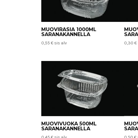
MUOVIRASIA 1000ML
MUOV
SARANAKANNELLA
SAR
0,55
€
sis alv
0,30
€
MUOVIVUOKA 500ML
MUO
SARANAKANNELLA
SAR
0,45
€
sis alv
0,50
€