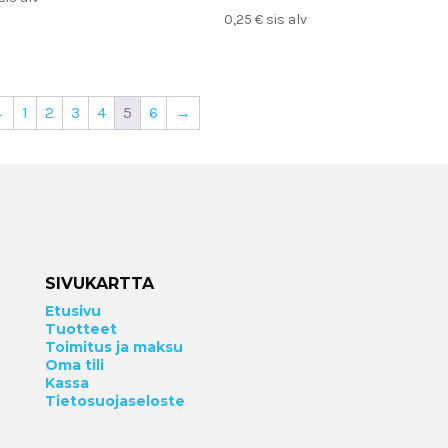
0,25
€
sis alv
←
1
2
3
4
5
6
→
SIVUKARTTA
Etusivu
Tuotteet
Toimitus ja maksu
Oma tili
Kassa
Tietosuojaseloste