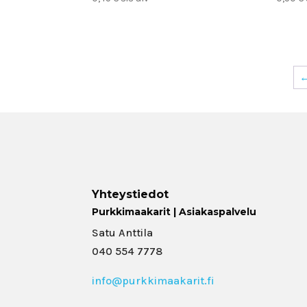
Yhteystiedot
Purkkimaakarit | Asiakaspalvelu
Satu Anttila
040 554 7778
info@purkkimaakarit.fi