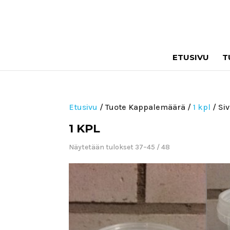
ETUSIVU
T
Etusivu
/ Tuote Kappalemäärä /
1 kpl
/ Siv
1 KPL
Näytetään tulokset 37–45 / 48