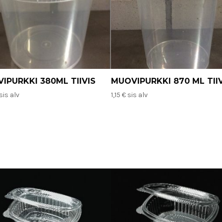
IPURKKI 380ML TIIVIS
MUOVIPURKKI 870 ML TII
sis alv
1,15
€
sis alv