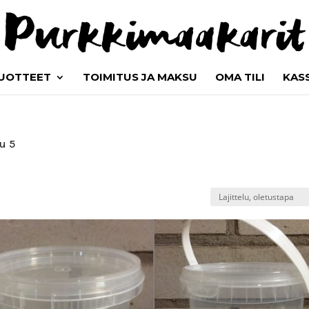
UOTTEET
TOIMITUS JA MAKSU
OMA TILI
KAS
u 5