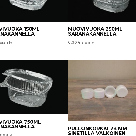
IVUOKA 150ML
MUOVIVUOKA 250ML
ANAKANNELLA
SARANAKANNELLA
sis alv
0,30
€
sis alv
VIVUOKA 750ML
ANAKANNELLA
PULLONKORKKI 28 MM
SINETILLÄ VALKOINEN
sis alv